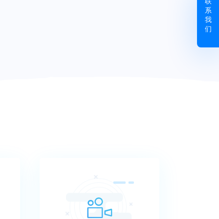
联
系
我
们