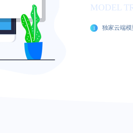
MODEL T
独家云端模
1